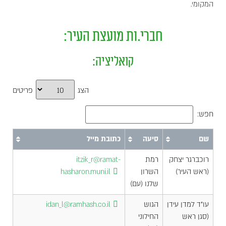
המקומי.
חברי.ות מועצת העיר:
קואליציה:
הצג
פריטים
חפש:
שם
סיעה
כתובת מייל
רוכברגר יצחק
רמת
itzik_r@ramat-
(ראש העיר)
השרון
hasharon.muni.il
שלנו (עם)
עו"ד למדן עידן
הגוש
idan_l@ramhash.co.il
(סגן ראש
החילוני