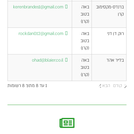
ברנדס-מקסימוב
באה
kerenbrandes1@gmail.com
קרן
בטוב
(קרן)
רוק דן דני
באה
rockdan012@gmail.com
בטוב
(קרן)
בלייר אהד
באה
ohad@blaier.co.il
בטוב
(קרן)
קודם
הבא
1 עד 8 מתוך 8 רשומות