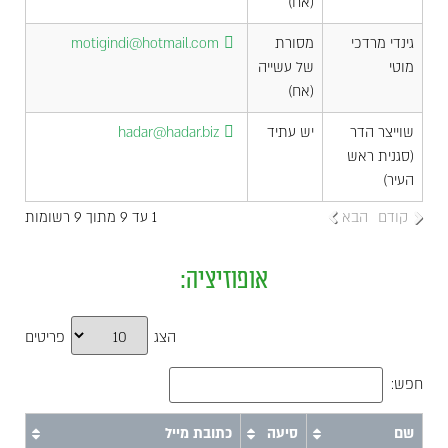
(אח)
גינדי מרדכי
מסורת
motigindi@hotmail.com
מוטי
של עשייה
(אח)
שוייצר הדר
יש עתיד
hadar@hadar.biz
(סגנית ראש
העיר)
קודם
הבא
1 עד 9 מתוך 9 רשומות
אופוזיציה:
הצג
פריטים
חפש:
שם
סיעה
כתובת מייל