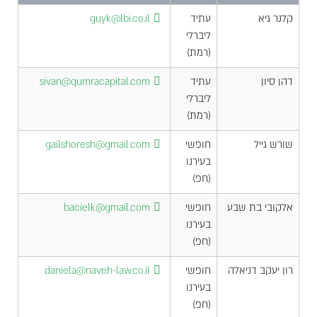
קלנר גיא
עתיד
guyk@lbi.co.il
ליברלי
(רמת)
דהן סיון
עתיד
sivan@qumracapital.com
ליברלי
(רמת)
שורש גייל
חופשי
gailshoresh@gmail.com
בעירנו
(חפ)
אלקובי בת שבע
חופשי
bacielk@gmail.com
בעירנו
(חפ)
רון יעקב דניאלה
חופשי
daniela@naveh-law.co.il
בעירנו
(חפ)