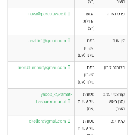
העיר
(רצ)
פרס נאווה
הגוש
nava@pereslaw.co.il
החילוני
(רצ)
לין ענת
רמת
anatlin1@gmail.com
השרון
שלנו (עם)
בלומנר לירון
רמת
liron.blumner@gmail.com
השרון
שלנו (עם)
קורצקי יעקב
מסורת
yacob_k@ramat-
(סגן ראש
של עשייה
hasharon.muni.il
העיר)
(אח)
קליך עפר
מסורת
okelich@gmail.com
של עשייה