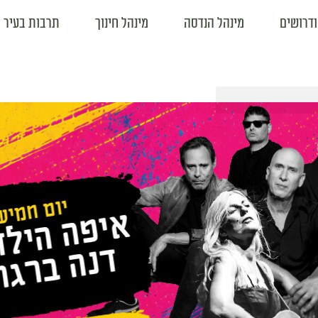
ודרושים
מינהל הנדסה
מינהל חינוך
תרבות בעיר
02 אוג 07:47
02 אוג 08:01
לבית הספר
שימו לב! חל איסור על הדלקת
אירועי השבו
אש בכל הארץ.
ת העירוניות
תושבות ות
את שנת
אלו הם
תושבות ותושבים יקרים, במהלך
עטופים
חודש אוגוסט צפוי עומס חום כבד
את ספרי
האם המניקה
המגביר את הסיכון לשריפות.
הגבלות,
לתשומת לבכם, צו איסור הבערת
אש בשטחים