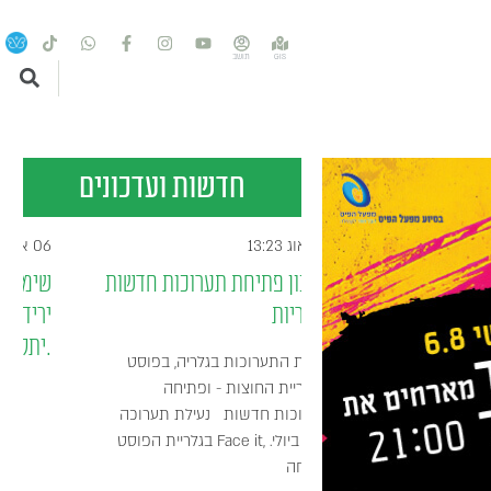
חדשות ועדכונים
04 אוג 13:23
ע 2-8.8
עדכון פתיחת תערוכות חדשות
בגלריות
ושבים יקרים, בוקר טוב
 אירועי השבוע ברמת
נעילת התערוכות בגלריה, בפוסט
השרון: ראשון, 2.8 10:30 תזונת
ובגלריית החוצות - ופתיחה
 - בלי איסורים, בלי
תערוכות חדשות נעילת תערוכה
בגלריית הפוסט Face it, ב25 ביולי.
פתיחה