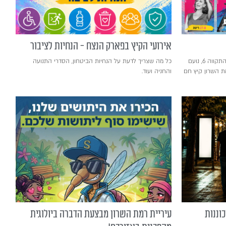
אירועי הקיץ בפארק הנצח - הנחיות לציבור
ריטה, יהודה פוליקר, אתניקס, אביתר בנאי, התקווה 6, נועם
כל מה שצריך לדעת על הנחיות הביטחון, הסדרי התנועה
מת השרון קיץ חם
והחניה ועוד.
וננות
עיריית רמת השרון מבצעת הדברה ביולוגית