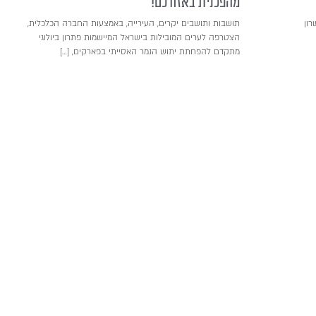
מהפכנית באזורכם!
רון
תושבות ותושבים יקרים, העירייה, באמצעות החברה הכלכלית,
הצטרפה לערים המובילות בישראל המיישמות פתרון ביולוגי
מתקדם להפחתת יתוש הנמר האסייתי בפארקים, […]