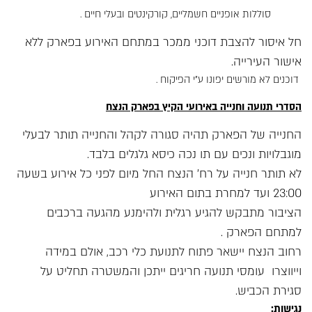
סוללות אופניים חשמליים, קורקינטים ובעלי חיים .
חל איסור להצבת דוכני ממכר במתחם האירוע בפארק ללא
אישור העירייה.
דוכנים לא מורשים יפונו ע"י הפיקוח .
הסדרי תנועה וחנייה באירועי הקיץ בפארק הנצח
החנייה של הפארק תהיה סגורה לקהל והחנייה תותר לבעלי
מוגבלויות ונכים עם תו נכה כיסא גלגלים בלבד.
לא תותר חנייה על רח' הנצח החל מיום לפני כל אירוע בשעה
23:00 ועד למחרת בתום האירוע
הציבור מתבקש להגיע רגלית ולהימנע מהגעה ברכבים
למתחם הפארק .
רחוב הנצח יישאר פתוח לתנועת כלי רכב, אולם במידה
וייווצרו עומסי תנועה חריגים ייתכן והמשטרה תחליט על
סגירת הכביש.
נגישות: