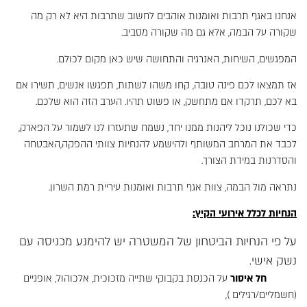
אנחנו באגף תרבות ואומנות אוהבים לחשוב שתרבות היא לא רק מה
שקורה על הבמה, אלא גם מה שקורה מסביב.
המפגשים, השיחות, האנרגיה והתחושה שיש כאן מקום לכולם.
אז תמצאו לכם פינה טובה, קחו משהו לשתות, תפגשו אנשים, תשירו אם
בא לכם, תרקדו אם מתחשק, או פשוט תהיו. הערב הזה הוא שלכם.
כדי שכולנו נוכל ליהנות ממנו יחד, נשמח שתעזרו לנו לשמור על הפארק,
לכבד את המרחב המשותף ולהישמע להנחיות צוותי ההפקה,האבטחה
והסדרנות במידת הצורך.
נתראה מול הבמה, צוות אגף תרבות ואומנות עיריית רמת השרון.
הנחיות לכלל אירועי הקיץ:
על פי הנחיות הביטחון של המשטרה יש להימנע מכניסה עם
נשק אישי.
חל איסור
על הכנסת בקבוקי שתייה מזכוכית, אלכוהול, אופניים
(חשמליים/רגילים ),