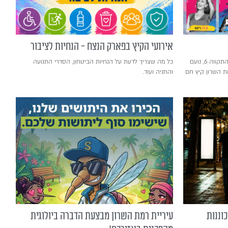
אירועי הקיץ בפארק הנצח - הנחיות לציבור
ריטה, יהודה פוליקר, אתניקס, אביתר בנאי, התקווה 6, נועם
כל מה שצריך לדעת על הנחיות הביטחון, הסדרי התנועה
מת השרון קיץ חם
והחניה ועוד.
וננות
עיריית רמת השרון מבצעת הדברה ביולוגית