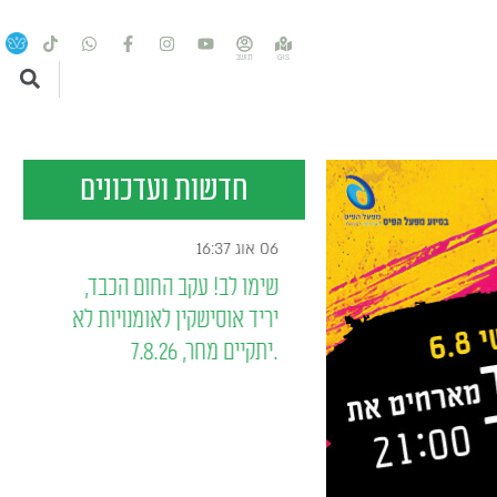
חדשות ועדכונים
04 אוג 13:23
ע 2-8.8
עדכון פתיחת תערוכות חדשות
בגלריות
ושבים יקרים, בוקר טוב
 אירועי השבוע ברמת
נעילת התערוכות בגלריה, בפוסט
השרון: ראשון, 2.8 10:30 תזונת
ובגלריית החוצות - ופתיחה
 - בלי איסורים, בלי
תערוכות חדשות נעילת תערוכה
בגלריית הפוסט Face it, ב25 ביולי.
פתיחה