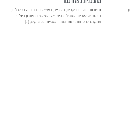
מהפכנית באזורכם!
רון
תושבות ותושבים יקרים, העירייה, באמצעות החברה הכלכלית,
הצטרפה לערים המובילות בישראל המיישמות פתרון ביולוגי
מתקדם להפחתת יתוש הנמר האסייתי בפארקים, […]