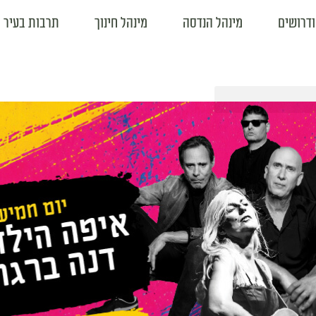
ודרושים
מינהל הנדסה
מינהל חינוך
תרבות בעיר
02 אוג 07:47
02 אוג 08:01
לבית הספר
שימו לב! חל איסור על הדלקת
אירועי השבו
אש בכל הארץ.
ת העירוניות
תושבות ות
את שנת
אלו הם
תושבות ותושבים יקרים, במהלך
עטופים
חודש אוגוסט צפוי עומס חום כבד
את ספרי
האם המניקה
המגביר את הסיכון לשריפות.
הגבלות,
לתשומת לבכם, צו איסור הבערת
אש בשטחים