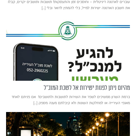
עוברים לארנונה דיגיטלית – וחוסכים זמן והתעסקות! תושבות ותושבים יקרים, קבלו
את חשבון הארנונה ישירות למייל, בלי להמתין לדואר ובלי […]
מהיום ניתן לפנות ישירות אל לשכת המנכ"ל
ברמת השרון ממשיכים לשפר את השירות לתושבות ולתושבים! אם פניתם לאחד
מאגפי העירייה או למחלקות השונות ולא קיבלתם מענה מספק […]