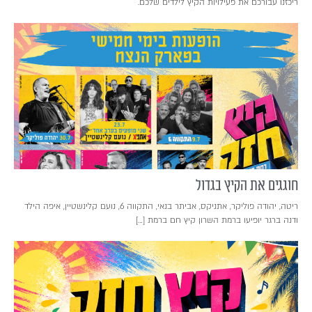
ריכזנו עבורכם את פעילויות הקיץ לילדים שלכם.
חוגגים את הקיץ בגדול
ריטה, יהודה פוליקר, אתניקס, אביתר בנאי, התקווה 6, נועם קלינשטיין, איפה הילד
ודנה ברגר יופיעו ברמת השרון קיץ חם ברמת […]