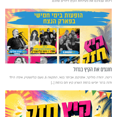
ריכזנו עבורכם את פעילויות הקיץ לילדים שלכם.
חוגגים את הקיץ בגדול
ריטה, יהודה פוליקר, אתניקס, אביתר בנאי, התקווה 6, נועם קלינשטיין, איפה הילד
ודנה ברגר יופיעו ברמת השרון קיץ חם ברמת […]