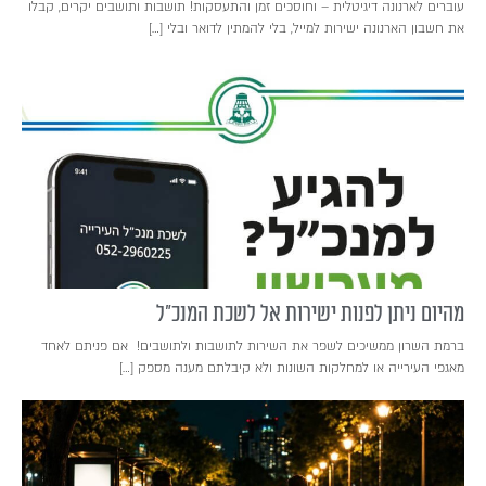
עוברים לארנונה דיגיטלית – וחוסכים זמן והתעסקות! תושבות ותושבים יקרים, קבלו
את חשבון הארנונה ישירות למייל, בלי להמתין לדואר ובלי […]
מהיום ניתן לפנות ישירות אל לשכת המנכ"ל
ברמת השרון ממשיכים לשפר את השירות לתושבות ולתושבים! אם פניתם לאחד
מאגפי העירייה או למחלקות השונות ולא קיבלתם מענה מספק […]