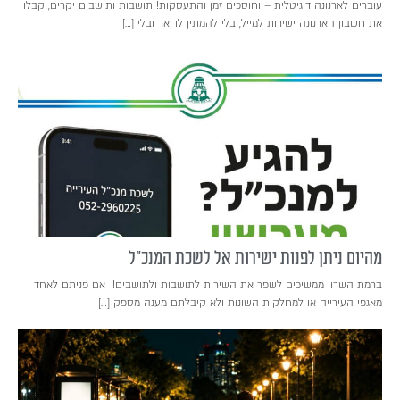
עוברים לארנונה דיגיטלית – וחוסכים זמן והתעסקות! תושבות ותושבים יקרים, קבלו
את חשבון הארנונה ישירות למייל, בלי להמתין לדואר ובלי […]
מהיום ניתן לפנות ישירות אל לשכת המנכ"ל
ברמת השרון ממשיכים לשפר את השירות לתושבות ולתושבים! אם פניתם לאחד
מאגפי העירייה או למחלקות השונות ולא קיבלתם מענה מספק […]