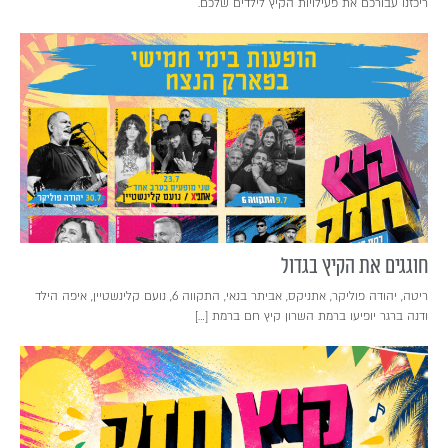
ריכזנו עבורכם את פעילויות הקיץ לילדים שלכם.
חוגגים את הקיץ בגדול
ריטה, יהודה פוליקר, אתניקס, אביתר בנאי, התקווה 6, נועם קלינשטיין, איפה הילד
ודנה ברגר יופיעו ברמת השרון קיץ חם ברמת […]