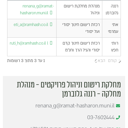
רננה
מנהלת מחלקת רישום
renana_g@ramat-
גלוברמן
וניהול
hasharon.muni.il
אתי
רכזת רישום חינוך יסודי
eti_a@ramhash.co.il
עמרמי
ועל יסודי
רותי
רכזת רישום חינוך קדם
l
ruti_h@ramhash.co.il
חפץ
יסודי והגיל הרך וחנ"מ
קודם
הבא
1 עד 3 מתוך 3 רשומות
מחלקת רישום וניהול פרויקטים - מנהלת
מחלקה - רננה גלוברמן
renana_g@ramat-hasharon.muni.il
03-7602444