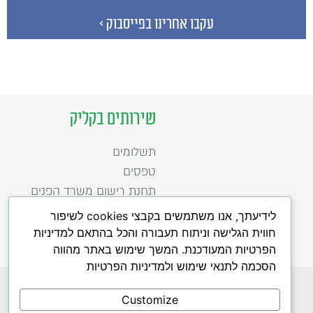
עקבו אחרינו בפייסבוק >
שירותים בקליק
תשלומים
טפסים
תחנת רישום משרד הפנים
לידיעתך, אנו משתמשים בקבצי cookies לשיפור
חווית הגלישה וניתוח תעבורה והכל בהתאם למדיניות
הפרטיות המעודכנת. המשך שימוש באתר מהווה
הסכמה לתנאי שימוש ולמדיניות הפרטיות
כל הזכויות שמורות לעיריית רמת השרון 2020
הפעלת האתר נתמכת כספית על ידי מטה ישראל דיגיטאלית, משרד הכלכלה
Customize
לדיווח על תקלות באתר לחצו כאן
הצהרת נגישות