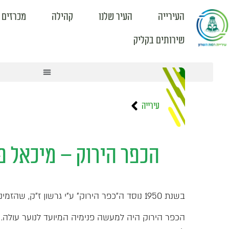
העירייה
העיר שלנו
קהילה
מכרזים 
שירותים בקליק
מחלקת הצעירים (18-35)
עירייה
הכפר הירוק – מיכאל פ
בשנת 1950 נוסד ה"כפר הירוק" ע"י גרשון ז"ק, שהזמינני להצטרף לסגל המורים ורעיתי פסיה, כאם בית.
הכפר הירוק היה למעשה פנימיה המיועד לנוער עולה. 