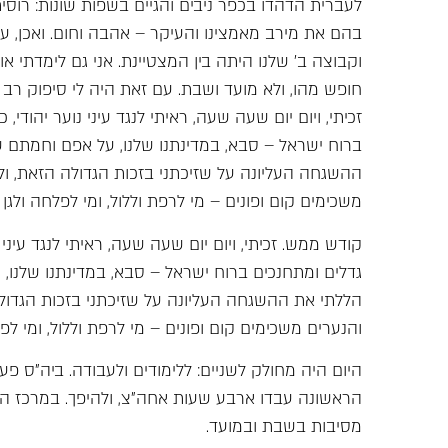
לעברית הדהדו בכפר ניבים והגיים בשפות שונות: רוסית,
בהם את מירב מאמצינו והעיקר – אהבה וחום. ואכן, עש
וקבוצה ב' שלנו היתה בין המצטיינת. אני גם לימדתי א
חופש מהו, ולא מועד ושבת. עם זאת היה לי סיפוק רב
זכיתי, ויום יום שעה שעה, ראיתי לנגד עיני נוער יהוד
ברוח ישראל – סבא, במדינתנו שלנו, על אפם וחמתם ש
ההשגחה העליונה על שזיכתני בזכות הגדולה הזאת, ול
משכימים קום ופונים – מי לרפת וללול, ומי לפלחה ולג
קודש ממש. זכיתי, ויום יום שעה שעה, ראיתי לנגד עיני
גדלים ומתחנכים ברוח ישראל – סבא, במדינתנו שלנו, 
הללתי את ההשגחה העליונה על שזיכתני בזכות הגדולה
והנערים משכימים קום ופונים – מי לרפת וללול, ומי ל
היום היה מחולק לשניים: ללימודים ולעבודה. ביה"ס 
הראשונה עבדו ארבע שעות אחה"צ, ולהיפך. במרכז ה
מסיבות בשבת ובמועד.