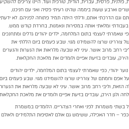
 פולנית, פרסית, עברית, הודית, טורכית ועוד. היינו צריכים להשקיע
רים וארבע שעות ביממה שהינו רעיתי פסיה ואני עם חניכנו,
ותם וגם הדרכתי אותם, ודלתי היתה תמיד פתוחה לפניהם. לא ידעתי
 בעבודתי ומלאתי אותה במסירות ונאמנות, בחרדת קודש ממש.
י, כפי שאמרתי לעצמי בתום המלחמה, ילדים יהודים גדלים ומתחנכים
ל צוררינו שרצו להשמידנו מגוי. שבע פעמים ביום הללתי את
יבי רחב מרוב אושר. עיני לא שבעה מלראות את הנערות והנערים
ן הירק, עובדים בזיעת אפיים ולומדים את מלאכת החקלאות.
 נוער יהודי, כפי שאמרתי לעצמי בתום המלחמה, ילדים יהודים
על אפם וחמתם של צוררינו שרצו להשמידנו מגוי. שבע פעמים ביום
 הזאת, וליבי רחב מרוב אושר. עיני לא שבעה מלראות את הנערות
פלחה ולגן הירק, עובדים בזיעת אפיים ולומדים את מלאכת החקלאות.
פעל בשתי משמרות: לפני ואחרי הצהריים. הלומדים במשמרת
כפר – חדר האכילה, ששימש גם אולם לאסיפות התלמידים ולאולם