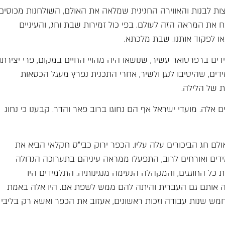
ות לבנות והאווירה החגיגית שמלאה את האולם, השולחנות מכוסים
 את המראה הזה לעולם. בפי כול זמירות שבת וחג, והעיניים
ו לפקוד אותנו. שבת מלכתא.
ים ברפרטואר עשיר, שנושאו היה מהויי החיים במקום, פרי יצירתו
ידים, שהיטיבו לנגן ולשיר, אחרי התכנית נפרץ מעגל הכסאות
 של הלילה.
אלה. מועדי ישראל אף הם נחוגו ברוב פאר והדר. קבענו כי נחוג
ם חג הביכורים עלה עליו. הכפר ירוק כבי"ס חקלאי הביא את
ידים ואורחים לרוב, התפעלו ממראה עיניהם בתערוכה הגדולה
 כל החוגגים, והמקהלה הנעימה מנגינותיה. התלמידים היו
ה אותם גם העברית והיתה להם ממש לשפת אם. היו אלה באמת
חמש שנות עבודה וזכות ראשונים, אעזוב את הכפר ואשא רק בליבי