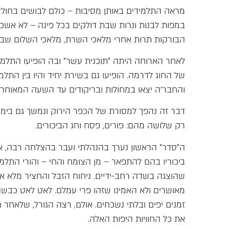
מראה התלמידים באותן מסיבות – כולם לבושים בחולצ
במפות לבנות ונרות שבת דולקים בכל פינה – לא אשכח
הבורקות תרות אחרי מלאכי השרת, מלאכי השלום שבא
לאחר הארוחה היתה "תוכנית עשר" ובה הופיעו התלמיד
של החוג לדרמה. הופיעו גם בשירת יחיד והיו בין התלמ
והחבר'ה יצאו במחולות ובריקודים עד השעה המאוחרת
דבר זה נהפך למסורת של הכפר הירוק ונמשך גם בימים 
רק שלושה מהם: פורים, פסח וחג הביכורים.
ה"סדר" הראשון נערך בהנהלתי ועבר בהצלחה רבה, אול
ביכוריו בהם להתפאר – מן הצומח והחי – והורי התלמ
שהוצגה בשדה רחב-ידיים. ניחוח הזבל והחציר מלא את
מאושרים ולא האמינו שזהו פרי עמלם. לאט לאט כבש
זמנים יפים ובלתי נשכחים. אולם, רצה הגורל, שלאחר 
את כל החוויות היפות האלה.