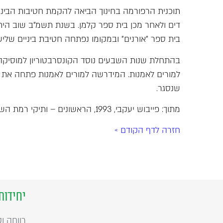
תוכנית הרפורמה בחינוך הביאה להקמת חטיבות הביניי
דים ולאחר מכן בית ספר קלמן. בשנת תשמ"ב שוב הי
בית ספר "אורנים" ובמקומו נפתחה חטיבת ביניים שליש
בהתחלת שנות השבעים נוסד הקונסרבטוריון למוסיקה
למורים לאמנות. המידרשה למורים לאמנות פתחה את 
שנסגר.
מתוך: פייבוש יעקבי, 1993, הראשונים – ותיקי רמת השרון מספרים.
חזרה לדף הקודם »
יחידות
רווחה ו