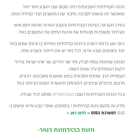
הגינה הקהילתית השכונתית הינה מקום שבו הטבע חוזר לעיר
ומאפשר לנו נגישות לסביבה וחיבור עם התושבים חברי קהילת הגינה.
בעידן הקורונה, הגינות הקהילתיות והטבע העירוני מהוות חוסן אישי
וקהילתי ומשפרות מהותית את איכות החיים של התושבים בעיר.
כיום ישנן ברמת השרון 5 גינות קהילתיות פעילות ברובעים שונים בעיר
לצד בוסתנים וטבע עירוני, לכל גינה יש את הייחוד והצביון שלה.
הגינות שופעות צמחי תבלין, מיני עצי הדרים, עצי ארץ ישראל וגידולי
ירקות הנשתלים ע"פ עונות השנה.
הצמחייה הרב שנתית חסכונית במים ומושכת מאביקים: דבורים,
חרקים, פרפרים וציפורים, התורמים להעשרת המגוון הביולוגי בעיר.
בכל הגינות הקהילתיות הוצבו
קומפוסטרים
ומחסן לכלי עבודה.
מידע על מיקום גינות קהילתיות / בוסתנים, ואתרי טבע עירוני נגישים ב-
G.I.S.
למערכת הGIS –
לחצו כאן >
גינות קהילתיות בעיר: