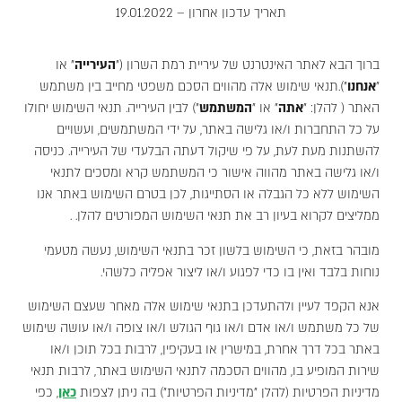
תאריך עדכון אחרון – 19.01.2022
ברוך הבא לאתר האינטרנט של עיריית רמת השרון ("
העירייה
" או
"
אנחנו
").תנאי שימוש אלה מהווים הסכם משפטי מחייב בין משתמש
האתר ( להלן: "
אתה
" או "
המשתמש
") לבין העירייה. תנאי השימוש יחולו
על כל התחברות ו/או גלישה באתר, על ידי המשתמשים, ועשויים
להשתנות מעת לעת, על פי שיקול דעתה הבלעדי של העירייה. כניסה
ו/או גלישה באתר מהווה אישור כי המשתמש קרא ומסכים לתנאי
השימוש ללא כל הגבלה או הסתייגות, לכן בטרם השימוש באתר אנו
ממליצים לקרוא בעיון רב את תנאי השימוש המפורטים להלן. .
מובהר בזאת, כי השימוש בלשון זכר בתנאי השימוש, נעשה מטעמי
נוחות בלבד ואין בו כדי לפגוע ו/או ליצור אפליה כלשהי.
אנא הקפד לעיין ולהתעדכן בתנאי שימוש אלה מאחר שעצם השימוש
של כל משתמש ו/או אדם ו/או גוף הגולש ו/או צופה ו/או עושה שימוש
באתר בכל דרך אחרת, במישרין או בעקיפין, לרבות בכל תוכן ו/או
שירות המופיע בו, מהווים הסכמה לתנאי השימוש באתר, לרבות תנאי
מדיניות הפרטיות (להלן "מדיניות הפרטיות") בה ניתן לצפות
כאן
, כפי