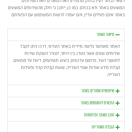
רשאי לבחור לעיין בחלק מהמידע ו/או המוצרים ו/או השירותים
המוצעים באתר ולא בכולם. כמו כן, ייתכן כי חלק מהשירותים המוצעים
באתר אינם פעילים עדיין, והם יעמדו לרשות המשתמש עם הפעלתם.
תיאור האתר
האתר מאפשר גלישה מיידית באתר העירוני, דרכו ניתן לקבל
שירותים שונים אשר נועדו, בין היתר, לצורך הענקת שירות
לתושבי העיר, פרסום עדכונים, ביצוע תשלומים, דיווח על מפגעים,
קבלת מידע אודות אגפי העירייה, שעות קבלת קהל ופעילות
העירייה.
שימושים אסורים באתר
הזכאים להשתמש באתר
תוכן האתר ופרסומות
הגבלת האחריות