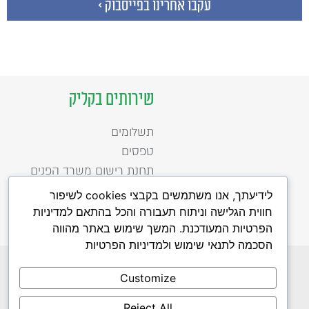
עקבו אחרינו בפייסבוק >
שירותים בקליק
תשלומים
טפסים
תחנת רישום משרד הפנים
לידיעתך, אנו משתמשים בקבצי cookies לשיפור
חווית הגלישה וניתוח תעבורה והכל בהתאם למדיניות
הפרטיות המעודכנת. המשך שימוש באתר מהווה
הסכמה לתנאי שימוש ולמדיניות הפרטיות
כל הזכויות שמורות לעיריית רמת השרון 2020
הפעלת האתר נתמכת כספית על ידי מטה ישראל דיגיטאלית, משרד הכלכלה
Customize
לדיווח על תקלות באתר לחצו כאן
הצהרת נגישות
תנאי שימוש
מדיניות פרטיות
Reject All