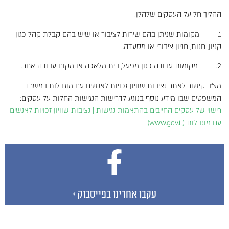
ההליך חל על העסקים שלהלן:
1. מקומות שניתן בהם שירות לציבור או שיש בהם קבלת קהל כגון
קניון, חנות, חניון ציבורי או מסעדה.
2. מקומות עבודה כגון מפעל, בית מלאכה או מקום עבודה אחר.
מצ"ב קישור לאתר נציבות שוויון זכויות לאנשים עם מוגבלות במשרד
המשפטים שבו מידע נוסף בנוגע לדרישות הנגישות החלות על עסקים:
רישוי של עסקים החייבים בהתאמות נגישות | נציבות שוויון זכויות לאנשים
עם מוגבלות (www.gov.il)
עקבו אחרינו בפייסבוק >