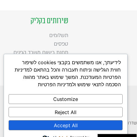
שירותים בקליק
תשלומים
טפסים
תחנת רישום משרד הפנים
לידיעתך, אנו משתמשים בקבצי cookies לשיפור
חווית הגלישה וניתוח תעבורה והכל בהתאם למדיניות
הפרטיות המעודכנת. המשך שימוש באתר מהווה
הסכמה לתנאי שימוש ולמדיניות הפרטיות
כל הזכויות שמורות לעיריית רמת השרון 2020
הפעלת האתר נתמכת כספית על ידי מטה ישראל דיגיטאלית, משרד הכלכלה
Customize
לדיווח על תקלות באתר לחצו כאן
הצהרת נגישות
תנאי שימוש
Reject All
מדיניות פרטיות
דרות ביאליק 41, רמת השרון, 03-5483888
Accept All